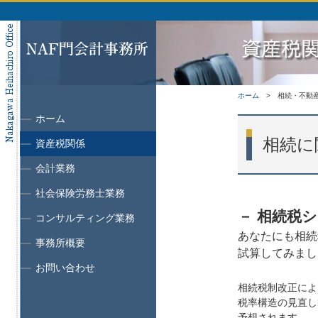
ホーム
相続・不動
ホーム
相続に
資産税関係
会計業務
社会保険労務士業務
－ 相続税
コンサルティング業務
あなたにも相続
事務所概要
試算してみまし
お問い合わせ
相続税制改正によ
税率構造の見直し
予想されます。