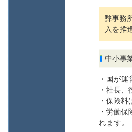
弊事務
入を推
中小事
国が運
社長、
保険料
労働保
れます。