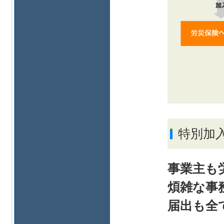
特別加
事業主も
煩雑な事
届出も全