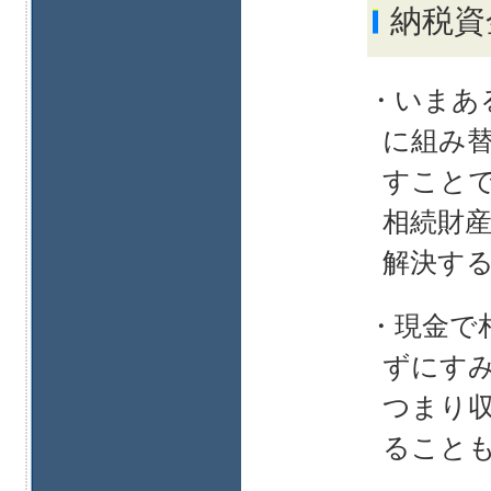
納税資
・いまあ
に組み
すこと
相続財
解決す
・現金で
ずにす
つまり
ること