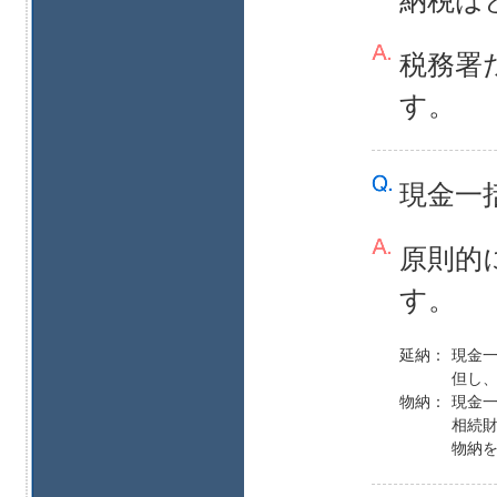
納税は
税務署
す。
現金一
原則的
す。
延納：
現金一
但し
物納：
現金
相続
物納