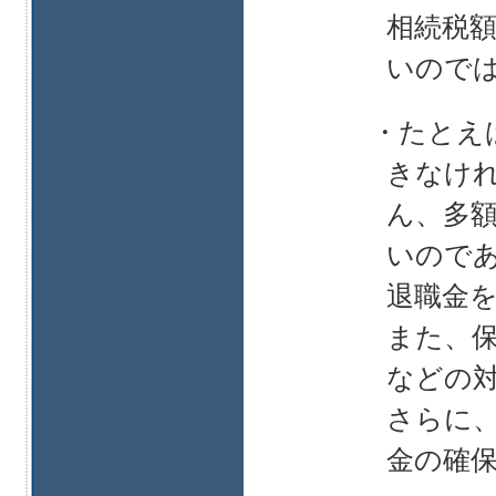
相続税
いので
・たとえ
きなけ
ん、多
いので
退職金
また、
などの
さらに
金の確