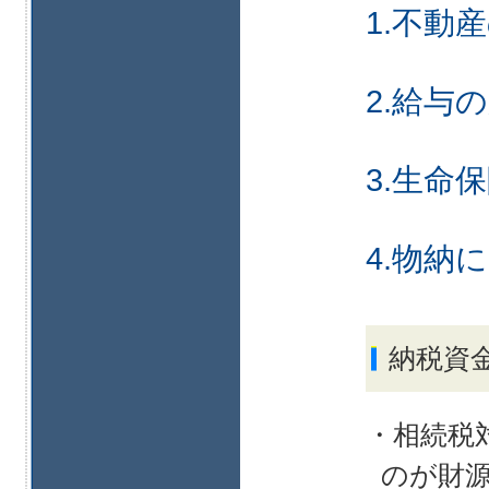
1.不動
2.給与
3.生命
4.物納
納税資
・相続税
のが財