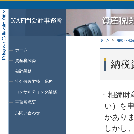
ホーム
相続・不動
ホーム
資産税関係
納税
会計業務
社会保険労務士業務
コンサルティング業務
・相続財
事務所概要
い）を
お問い合わせ
かあり
しかし